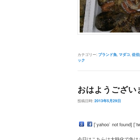
カテゴリー:
ブランド魚
,
マダコ
,
佐伯
ック
おはようござい
投稿日時:
2013年5月29日
[`yahoo` not found]
[`t
今日はこちらは大時化で魚は