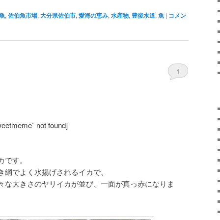
魚
,
佐伯魚市場
,
大分県佐伯市
,
愛海の恵み
,
水産物
,
豊後水道
,
魚
|
コメン
1
weetmeme` not found]
カです。
き網でよく水揚げされるイカで、
々な大きさのヤリイカが並び、一面が真っ赤になりま