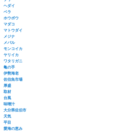
ヘダイ
ベラ
ホウボウ
マダコ
マトウダイ
メジナ
メバル
モンコイカ
ヤリイカ
ワタリガニ
亀の手
伊勢海老
佐伯魚市場
厚盛
取材
台風
味噌汁
大分県佐伯市
天気
平目
愛海の恵み