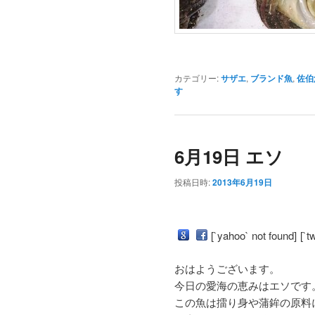
カテゴリー:
サザエ
,
ブランド魚
,
佐伯
す
6月19日 エソ
投稿日時:
2013年6月19日
[`yahoo` not found]
[`t
おはようございます。
今日の愛海の恵みはエソです
この魚は擂り身や蒲鉾の原料