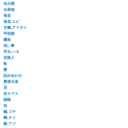
未分類
水産物
海老
海老,エビ
甘鯛,アマダイ
甲殻類
磯魚
祝い事
羽太,ハタ
芸能人
蛤
蟹
詰め合わせ
豊後水道
貝
赤カマス
鍋物
魚
鯒,コチ
鯛,タイ
鯵,アジ