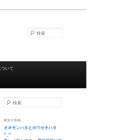
検
索
について
検
索
最近の投稿
オオモンハタとホウセキハタ
^_^