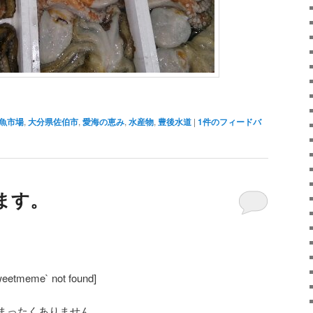
魚市場
,
大分県佐伯市
,
愛海の恵み
,
水産物
,
豊後水道
|
1
件のフィードバ
ます。
weetmeme` not found]
まったくありません。