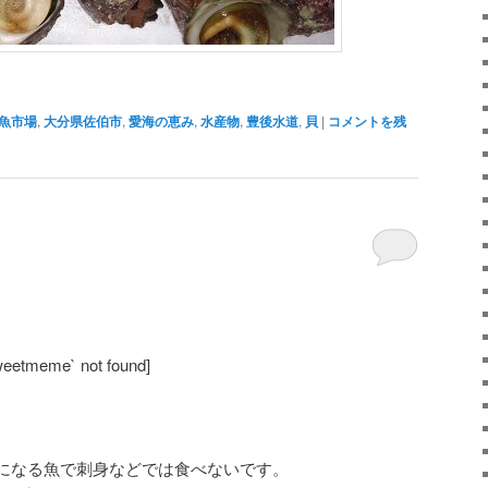
魚市場
,
大分県佐伯市
,
愛海の恵み
,
水産物
,
豊後水道
,
貝
|
コメントを残
weetmeme` not found]
。
になる魚で刺身などでは食べないです。