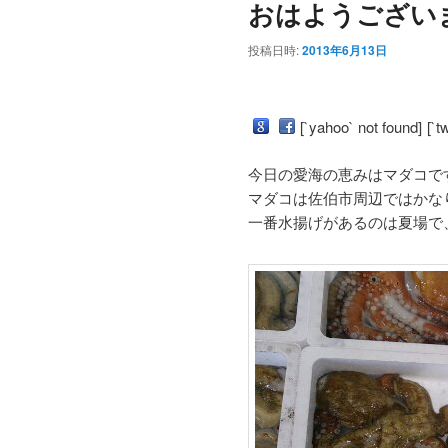
おはようござい
投稿日時:
2013年6月13日
[`yahoo` not found]
[`t
今日の愛海の恵みはマダコで
マダコは佐伯市周辺ではかな
一番水揚げがあるのは夏場で