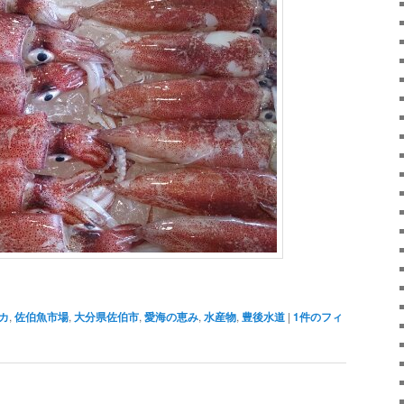
カ
,
佐伯魚市場
,
大分県佐伯市
,
愛海の恵み
,
水産物
,
豊後水道
|
1
件のフィ