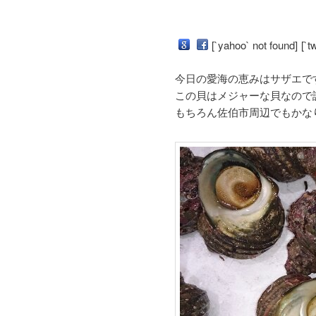
テ
ン
[`yahoo` not found]
[`t
ン
ツ
今日の愛海の恵みはサザエで
ツ
へ
この貝はメジャーな貝なので
もちろん佐伯市周辺でもかな
へ
移
移
動
動