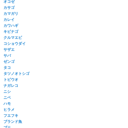
オコゼ
カサゴ
カマガリ
カレイ
カワハギ
キビナゴ
クルマエビ
コショウダイ
サザエ
サバ
ゼンゴ
タコ
タツノオトシゴ
トビウオ
ナガレコ
ニシ
ニベ
ハモ
ヒラメ
フエフキ
ブランド魚
ブリ