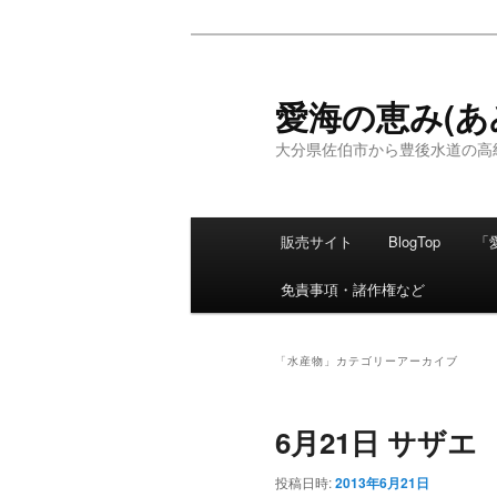
愛海の恵み(あ
大分県佐伯市から豊後水道の高
メ
販売サイト
BlogTop
「
メ
サ
イ
ン
免責事項・諸作権など
イ
ブ
メ
ニ
ン
コ
ュ
「
水産物
」カテゴリーアーカイブ
ー
コ
ン
6月21日 サザエ
ン
テ
投稿日時:
2013年6月21日