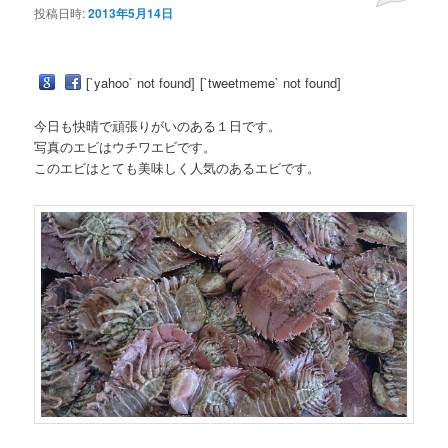
投稿日時:
2013年5月14日
ン
ツ
ツ
へ
[`yahoo` not found]
[`tweetmeme` not found]
へ
移
今日も快晴で頑張りがいのある１日です。
写真のエビはウチワエビです。
移
動
このエビはとても美味しく人気のあるエビです。
動