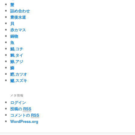
蟹
詰め合わせ
豊後水道
貝
赤カマス
鍋物
魚
鯒,コチ
鯛,タイ
鯵,アジ
鰤
鰹,カツオ
鱸,スズキ
メタ情報
ログイン
投稿の
RSS
コメントの
RSS
WordPress.org