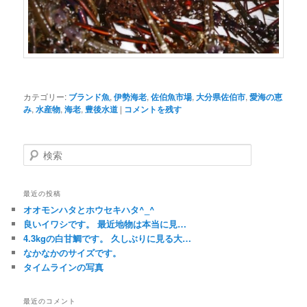
カテゴリー:
ブランド魚
,
伊勢海老
,
佐伯魚市場
,
大分県佐伯市
,
愛海の恵
み
,
水産物
,
海老
,
豊後水道
|
コメントを残す
検
索
最近の投稿
オオモンハタとホウセキハタ^_^
良いイワシです。 最近地物は本当に見…
4.3kgの白甘鯛です。 久しぶりに見る大…
なかなかのサイズです。
タイムラインの写真
最近のコメント