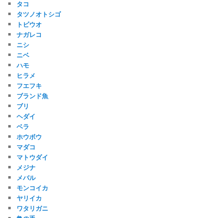
タコ
タツノオトシゴ
トビウオ
ナガレコ
ニシ
ニベ
ハモ
ヒラメ
フエフキ
ブランド魚
ブリ
ヘダイ
ベラ
ホウボウ
マダコ
マトウダイ
メジナ
メバル
モンコイカ
ヤリイカ
ワタリガニ