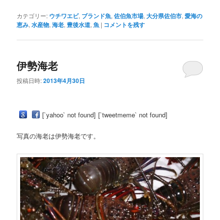
カテゴリー:
ウチワエビ
,
ブランド魚
,
佐伯魚市場
,
大分県佐伯市
,
愛海の
恵み
,
水産物
,
海老
,
豊後水道
,
魚
|
コメントを残す
伊勢海老
投稿日時:
2013年4月30日
[`yahoo` not found]
[`tweetmeme` not found]
写真の海老は伊勢海老です。