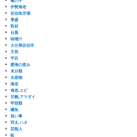
亀の手
伊勢海老
佐伯魚市場
厚盛
取材
台風
味噌汁
大分県佐伯市
天気
平目
愛海の恵み
未分類
水産物
海老
海老,エビ
甘鯛,アマダイ
甲殻類
磯魚
祝い事
羽太,ハタ
芸能人
蛤