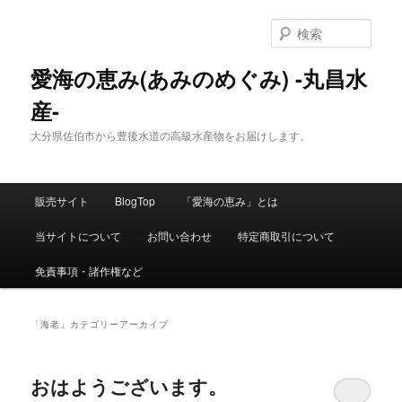
検
索
愛海の恵み(あみのめぐみ) -丸昌水
産-
大分県佐伯市から豊後水道の高級水産物をお届けします。
メ
販売サイト
BlogTop
「愛海の恵み」とは
メ
サ
イ
ン
当サイトについて
お問い合わせ
特定商取引について
イ
ブ
メ
ニ
免責事項・諸作権など
ン
コ
ュ
ー
コ
ン
「
海老
」カテゴリーアーカイブ
ン
テ
おはようございます。
テ
ン