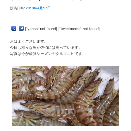
ー
投稿日時:
2013年4月17日
ン
シ
ョ
ツ
ン
[`yahoo` not found]
[`tweetmeme` not found]
へ
おはようございます。
今日も様々な魚が佐伯には揃っています。
移
写真は今が産卵シーズンのクルマエビです。
動