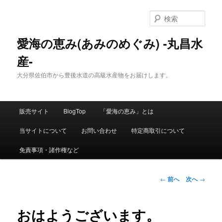
検
索
愛海の恵み(あみのめぐみ) -丸昌水
産-
大分県佐伯市から豊後水道の高級水産物をお届けします。
メ
販売サイト
BlogTop
「愛海の恵み」とは
メ
イ
ン
当サイトについて
お問い合わせ
特定商取引について
イ
メ
ニ
免責事項・諸作権など
ン
ュ
ー
コ
投
←
前へ
次へ
→
稿
ン
ナ
ビ
おはようございます。
テ
ゲ